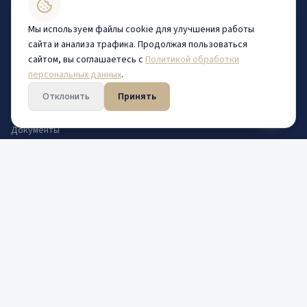
Центр довузовской подготовки
Центр дополнительного образования
Мы используем файлы cookie для улучшения работы
сайта и анализа трафика. Продолжая пользоваться
сайтом, вы соглашаетесь с
Политикой обработки
Навигация
персональных данных
.
Каталог программ
Отклонить
Принять
Статьи
Документы
Контакты
Политика конфиденциальности
Контакты
+7 (8332) 67-66-11
indo43@kirovgma.ru
610027, г. Киров, ул. К. Маркса, 112