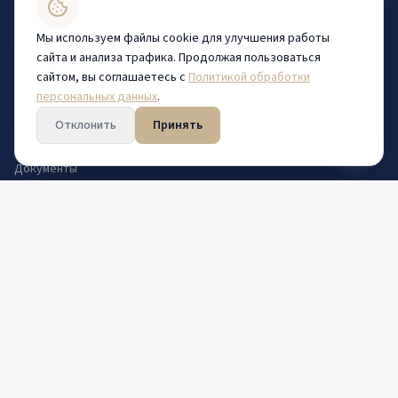
Центр довузовской подготовки
Центр дополнительного образования
Мы используем файлы cookie для улучшения работы
сайта и анализа трафика. Продолжая пользоваться
сайтом, вы соглашаетесь с
Политикой обработки
Навигация
персональных данных
.
Каталог программ
Отклонить
Принять
Статьи
Документы
Контакты
Политика конфиденциальности
Контакты
+7 (8332) 67-66-11
indo43@kirovgma.ru
610027, г. Киров, ул. К. Маркса, 112